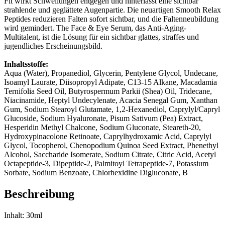
Fit wirkt Schwellungen entgegen und hinterlässt eine sichtbar
strahlende und geglättete Augenpartie. Die neuartigen Smooth Relax
Peptides reduzieren Falten sofort sichtbar, und die Faltenneubildung
wird gemindert. The Face & Eye Serum, das Anti-Aging-
Multitalent, ist die Lösung für ein sichtbar glattes, straffes und
jugendliches Erscheinungsbild.
Inhaltsstoffe:
Aqua (Water), Propanediol, Glycerin, Pentylene Glycol, Undecane,
Isoamyl Laurate, Diisopropyl Adipate, C13-15 Alkane, Macadamia
Ternifolia Seed Oil, Butyrospermum Parkii (Shea) Oil, Tridecane,
Niacinamide, Heptyl Undecylenate, Acacia Senegal Gum, Xanthan
Gum, Sodium Stearoyl Glutamate, 1,2-Hexanediol, Caprylyl/Capryl
Glucoside, Sodium Hyaluronate, Pisum Sativum (Pea) Extract,
Hesperidin Methyl Chalcone, Sodium Gluconate, Steareth-20,
Hydroxypinacolone Retinoate, Caprylhydroxamic Acid, Caprylyl
Glycol, Tocopherol, Chenopodium Quinoa Seed Extract, Phenethyl
Alcohol, Saccharide Isomerate, Sodium Citrate, Citric Acid, Acetyl
Octapeptide-3, Dipeptide-2, Palmitoyl Tetrapeptide-7, Potassium
Sorbate, Sodium Benzoate, Chlorhexidine Digluconate, B
Beschreibung
Inhalt: 30ml