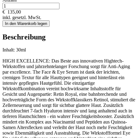
€
135,00
inkl. gesetzl. MwSt.
In den Warenkorb legen
Beschreibung
Inhalt: 30ml
HIGH EXCELLENCE: Das Beste aus innovativen Hightech-
Wirkstoffen und jahrzehntelanger Forschung sorgt für Anti-Aging
par excellence. The Face & Eye Serum ist dank der leichten,
cremigen Textur für alle Hauttypen geeignet und hinterlässt ein
intensiv gepflegtes Hautgefühl. Die einzigartige
Wirkstoffkombination vereint hochwirksame Inhaltsstoffe für
Gesicht und Augenpartie: Retin Royal, eine bahnbrechende und
hochverträgliche Form des Wirkstoffklassikers Retinol, stimuliert die
Zellerneuerung und sorgt für sichtbar glattere Haut. Zusätzlich
durchfeuchtet 7-fach Hyaluron intensiv und lang anhaltend auch in
tieferen Hautschichten - ein wahrer Feuchtigkeitsbooster. Zusätzlich
mindert ein Komplex aus Niacinamid und Peptiden aus Quinoa-
Samen Altersflecken und verleiht der Haut noch mehr Feuchtigkeit
sowie Ebenmäßigkeit und Ausstrahlung. Die Wirkstoffformel Eye