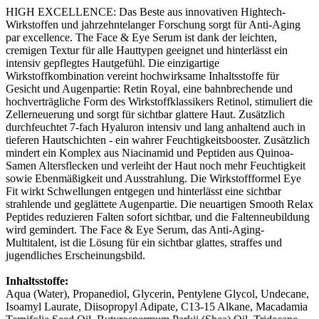
HIGH EXCELLENCE: Das Beste aus innovativen Hightech-
Wirkstoffen und jahrzehntelanger Forschung sorgt für Anti-Aging
par excellence. The Face & Eye Serum ist dank der leichten,
cremigen Textur für alle Hauttypen geeignet und hinterlässt ein
intensiv gepflegtes Hautgefühl. Die einzigartige
Wirkstoffkombination vereint hochwirksame Inhaltsstoffe für
Gesicht und Augenpartie: Retin Royal, eine bahnbrechende und
hochverträgliche Form des Wirkstoffklassikers Retinol, stimuliert die
Zellerneuerung und sorgt für sichtbar glattere Haut. Zusätzlich
durchfeuchtet 7-fach Hyaluron intensiv und lang anhaltend auch in
tieferen Hautschichten - ein wahrer Feuchtigkeitsbooster. Zusätzlich
mindert ein Komplex aus Niacinamid und Peptiden aus Quinoa-
Samen Altersflecken und verleiht der Haut noch mehr Feuchtigkeit
sowie Ebenmäßigkeit und Ausstrahlung. Die Wirkstoffformel Eye
Fit wirkt Schwellungen entgegen und hinterlässt eine sichtbar
strahlende und geglättete Augenpartie. Die neuartigen Smooth Relax
Peptides reduzieren Falten sofort sichtbar, und die Faltenneubildung
wird gemindert. The Face & Eye Serum, das Anti-Aging-
Multitalent, ist die Lösung für ein sichtbar glattes, straffes und
jugendliches Erscheinungsbild.
Inhaltsstoffe:
Aqua (Water), Propanediol, Glycerin, Pentylene Glycol, Undecane,
Isoamyl Laurate, Diisopropyl Adipate, C13-15 Alkane, Macadamia