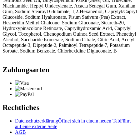
Ternifolia Seed Oil, Butyrospermum Parkii (Shea) Oil, Tridecane,
Niacinamide, Heptyl Undecylenate, Acacia Senegal Gum, Xanthan
Gum, Sodium Stearoyl Glutamate, 1,2-Hexanediol, Caprylyl/Capryl
Glucoside, Sodium Hyaluronate, Pisum Sativum (Pea) Extract,
Hesperidin Methyl Chalcone, Sodium Gluconate, Steareth-20,
Hydroxypinacolone Retinoate, Caprylhydroxamic Acid, Caprylyl
Glycol, Tocopherol, Chenopodium Quinoa Seed Extract, Phenethyl
Alcohol, Saccharide Isomerate, Sodium Citrate, Citric Acid, Acetyl
Octapeptide-3, Dipeptide-2, Palmitoyl Tetrapeptide-7, Potassium
Sorbate, Sodium Benzoate, Chlorhexidine Digluconate, B
Zahlungsarten
Rechtliches
Datenschutzerklärung
Öffnet sich in einem neuen Tab
Führt
auf eine externe Seite
AGB