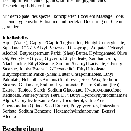
Lösung für ein sichtbar glattes, straffes und jugendliches
Erscheinungsbild der Haut.
Mit dem Spatel des speziell konzipierten Excellent Massage Tools
ist eine hygienische Entnahme und perfekte Dosierung der Cream
garantiert.
Inhaltsstoffe:
Aqua (Water), Caprylic/Capric Triglyceride, Heptyl Undecylenate,
Squalane, C12-15 Alkyl Benzoate, Diisopropyl Adipate, Cetearyl
Alcohol, Butyrospermum Parkii (Shea) Butter, Hydrogenated Olive
Oil, Pentylene Glycol, Glycerin, Ethyl Oleate, Xanthan Gum,
Niacinamide, Ethyl Stearate, Sodium Stearoyl Lactylate, Glyceryl
Stearate, Jojoba Esters, 1,2-Hexanediol, Ethyl Linoleate,
Butyrospermum Parkii (Shea) Butter Unsaponifiables, Ethyl
Palmitate, Helianthus Annuus (Sunflower) Seed Wax, Sodium
Stearoyl Glutamate, Sodium Hyaluronate, Pisum Sativum (Pea)
Extract, Tapioca Starch, Sodium Gluconate, Hydroxypinacolone
Retinoate, Pentaerythrityl Tetra-Di-t-Butyl Hydroxyhydrocinnamate,
Algin, Caprylhydroxamic Acid, Tocopherol, Citric Acid,
Chenopodium Quinoa Seed Extract, Polyglycerin-3, Potassium
Sorbate, Sodium Benzoate, Hexamethylindanopyran, Benzyl
Alcoho
Beschreibung