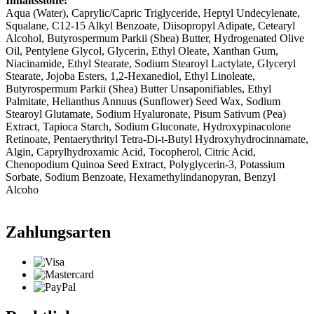
Inhaltsstoffe:
Aqua (Water), Caprylic/Capric Triglyceride, Heptyl Undecylenate,
Squalane, C12-15 Alkyl Benzoate, Diisopropyl Adipate, Cetearyl
Alcohol, Butyrospermum Parkii (Shea) Butter, Hydrogenated Olive
Oil, Pentylene Glycol, Glycerin, Ethyl Oleate, Xanthan Gum,
Niacinamide, Ethyl Stearate, Sodium Stearoyl Lactylate, Glyceryl
Stearate, Jojoba Esters, 1,2-Hexanediol, Ethyl Linoleate,
Butyrospermum Parkii (Shea) Butter Unsaponifiables, Ethyl
Palmitate, Helianthus Annuus (Sunflower) Seed Wax, Sodium
Stearoyl Glutamate, Sodium Hyaluronate, Pisum Sativum (Pea)
Extract, Tapioca Starch, Sodium Gluconate, Hydroxypinacolone
Retinoate, Pentaerythrityl Tetra-Di-t-Butyl Hydroxyhydrocinnamate,
Algin, Caprylhydroxamic Acid, Tocopherol, Citric Acid,
Chenopodium Quinoa Seed Extract, Polyglycerin-3, Potassium
Sorbate, Sodium Benzoate, Hexamethylindanopyran, Benzyl
Alcoho
Zahlungsarten