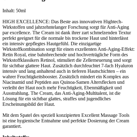
Inhalt: 50ml
HIGH EXCELLENCE: Das Beste aus innovativen Hightech-
Wirkstoffen und jahrzehntelanger Forschung sorgt für Anti-Aging
par excellence. The Cream ist dank ihrer zart schmelzenden Textur
perfekt geeignet für die normale bis trockene Haut und hinterlässt
ein intensiv gepflegtes Hautgefühl. Die einzigartige
Wirkstoffkombination sorgt für einen exzellenten Anti-Aging-Effekt:
Retin Royal, eine bahnbrechende und hochverträgliche Form des
Wirkstoffklassikers Retinol, stimuliert die Zellerneuerung und sorgt
für sichtbar glattere Haut. Zusätzlich durchfeuchtet 7-fach Hyaluron
intensiv und lang anhaltend auch in tieferen Hautschichten – ein
wahrer Feuchtigkeitsbooster. Zusätzlich mindert ein Komplex aus
Niacinamid und Peptiden aus Quinoa-Samen Altersflecken und
verleiht der Haut noch mehr Feuchtigkeit, Ebenmäßigkeit und
Ausstrahlung. The Cream, das Anti-Aging-Multitalent, ist die
Lösung für ein sichtbar glattes, straffes und jugendliches
Erscheinungsbild der Haut.
Mit dem Spatel des speziell konzipierten Excellent Massage Tools
ist eine hygienische Entnahme und perfekte Dosierung der Cream
garantiert.