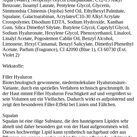
Benzoate, Isoamyl Laurate, Pentylene Glycol, Glycerin,
Simmondsia Chinensis (Jojoba) Seed Oil, Ethylhexyl Palmitate,
Squalane, Galactoarabinan, Acrylates/C10-30 Alkyl Acrylate
Crosspolymer, Disodium EDTA, Sodium Hydroxide, Xanthan
Gum, Silica Dimethyl Silylate, Butylene Glycol, Caprylyl Glycol,
Sodium Hyaluronate, Hexylene Glycol, Phenoxyethanol, Linalool,
Linalyl Acetate, Pogostemon Cablin Oil, Benzyl Alcohol,
Limonene, Hexyl Cinnamal, Benzyl Salicylate, Dimethyl Phenethyl
Acetate, Parfum (Fragrance), CI 42090 (Blue 1), CI 60730 (Ext.
Violet 2)
Wirkstoffe:
Filler Hyaluron
Biotechnologisch gewonnene, niedermolekulare Hyaluronsäure-
Variante, durch ein spezielles Verfahren technisch geschrumpft. In
der Haut nimmt Filler Hyaluron Feuchtigkeit auf und vergrößert so
sein Volumen um ein Vielfaches. Dadurch wirkt es aufpolsternd und
zeigt den besonderen Filler-Effekt bei Linien und Fältchen.
Squalan
Squalan ist eine ölige Substanz, die den hauteigenen Lipiden sehr
ähnelt und daher besonders gut von der Haut aufgenommen wird.
Dieses hochwertige Lipid kann synthetisch nachgebaut oder aus