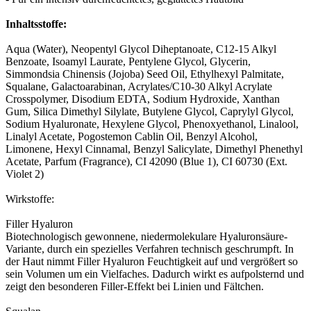
Inhaltsstoffe:
Aqua (Water), Neopentyl Glycol Diheptanoate, C12-15 Alkyl
Benzoate, Isoamyl Laurate, Pentylene Glycol, Glycerin,
Simmondsia Chinensis (Jojoba) Seed Oil, Ethylhexyl Palmitate,
Squalane, Galactoarabinan, Acrylates/C10-30 Alkyl Acrylate
Crosspolymer, Disodium EDTA, Sodium Hydroxide, Xanthan
Gum, Silica Dimethyl Silylate, Butylene Glycol, Caprylyl Glycol,
Sodium Hyaluronate, Hexylene Glycol, Phenoxyethanol, Linalool,
Linalyl Acetate, Pogostemon Cablin Oil, Benzyl Alcohol,
Limonene, Hexyl Cinnamal, Benzyl Salicylate, Dimethyl Phenethyl
Acetate, Parfum (Fragrance), CI 42090 (Blue 1), CI 60730 (Ext.
Violet 2)
Wirkstoffe:
Filler Hyaluron
Biotechnologisch gewonnene, niedermolekulare Hyaluronsäure-
Variante, durch ein spezielles Verfahren technisch geschrumpft. In
der Haut nimmt Filler Hyaluron Feuchtigkeit auf und vergrößert so
sein Volumen um ein Vielfaches. Dadurch wirkt es aufpolsternd und
zeigt den besonderen Filler-Effekt bei Linien und Fältchen.