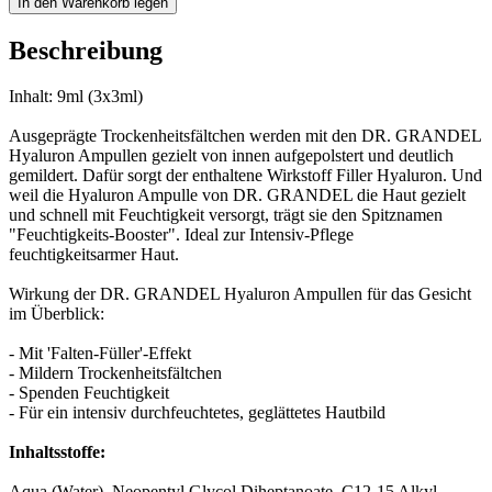
In den Warenkorb legen
Beschreibung
Inhalt: 9ml (3x3ml)
Ausgeprägte Trockenheitsfältchen werden mit den DR. GRANDEL
Hyaluron Ampullen gezielt von innen aufgepolstert und deutlich
gemildert. Dafür sorgt der enthaltene Wirkstoff Filler Hyaluron. Und
weil die Hyaluron Ampulle von DR. GRANDEL die Haut gezielt
und schnell mit Feuchtigkeit versorgt, trägt sie den Spitznamen
"Feuchtigkeits-Booster". Ideal zur Intensiv-Pflege
feuchtigkeitsarmer Haut.
Wirkung der DR. GRANDEL Hyaluron Ampullen für das Gesicht
im Überblick:
- Mit 'Falten-Füller'-Effekt
- Mildern Trockenheitsfältchen
- Spenden Feuchtigkeit
- Für ein intensiv durchfeuchtetes, geglättetes Hautbild
Inhaltsstoffe:
Aqua (Water), Neopentyl Glycol Diheptanoate, C12-15 Alkyl